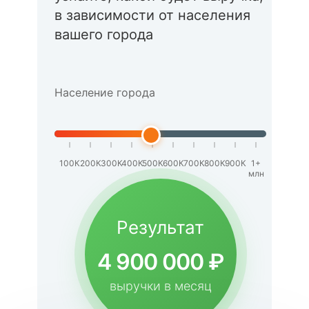
в зависимости от населения
вашего города
Население города
100К
200К
300К
400К
500К
600К
700К
800К
900К
1+
млн
Результат
4 900 000 ₽
выручки в месяц